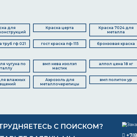
ска для
Краска церта
Краска 7024 для
конструкций
металла
а труб гф 021
гост краска пф-115
бронзовая краска
ля чугуна по
вмп нева изолэп
алпол цена 18 кг
таллу
мастик
для влажных
Аэрозоль для
вмп политон ур
ещений
металлочерепицы
ТРУДНЯЕТЕСЬ С ПОИСКОМ?
+7(