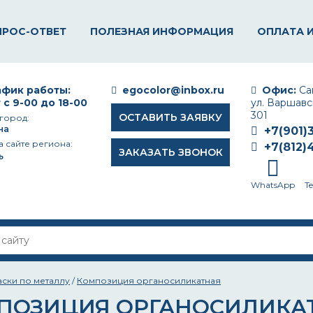
ПРОС-ОТВЕТ
ПОЛЕЗНАЯ ИНФОРМАЦИЯ
ОПЛАТА 
фик работы:
egocolor@inbox.ru
Офис:
Сан
 с 9-00 до 18-00
ул. Варшавск
301
ОСТАВИТЬ ЗАЯВКУ
город:
на
+7(901)
а сайте региона:
+7(812)
ЗАКАЗАТЬ ЗВОНОК
ь
WhatsApp
T
аски по металлу
/
Композиция органосиликатная
ПОЗИЦИЯ ОРГАНОСИЛИКА