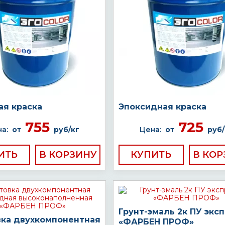
ая краска
Эпоксидная краска
755
725
а:
от
руб/кг
Цена:
от
руб/
ИТЬ
КУПИТЬ
Грунт-эмаль 2к ПУ экс
вка двухкомпонентная
«ФАРБЕН ПРОФ»