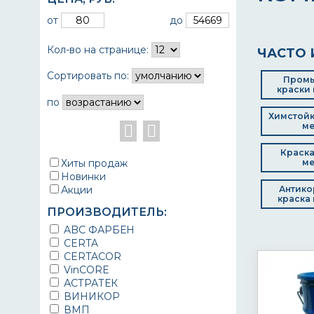
от
до
Кол-во на странице:
ЧАСТО 
Сортировать по:
Пром
краски 
по
Химстойк
ме
Краска
Хиты продаж
ме
Новинки
Акции
Антико
краска 
ПРОИЗВОДИТЕЛЬ:
ABC ФАРБЕН
CERTA
CERTACOR
VinCORE
АСТРАТЕК
ВИНИКОР
ВМП