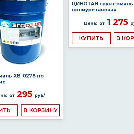
ЦИНОТАН грунт-эмаль
полиуретановая
1 275
Цена:
от
р
КУПИТЬ
маль ХВ-0278 по
не
295
на:
от
руб/
ИТЬ