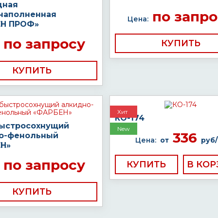
дная
по запро
наполненная
Цена:
Н ПРОФ»
по запросу
КУПИТЬ
КУПИТЬ
Хит
КО-174
быстросохнущий
New
336
о-фенольный
Цена:
от
руб/
Н»
по запросу
КУПИТЬ
КУПИТЬ