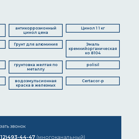
антикоррозионный
Цинол 1 1 кг
цинол цена
Грунт для алюминия
Эмаль
кремнийорганическая
ко 8104
грунтовка желтая по
polisil
металлу
водоэмульсионная
Certacor-p
краска в железных
812)493-44-47
(многоканальный)