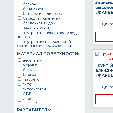
эпокси
балкон
высоко
баня и сауна
«ФАРБЕ
батареи и радиаторы
беседки и скамейки
бревенчатый дом
Цена:
ванная комната
внутренние поверхности ж/д
цистерн
внутренних поверхностей
хранилищ химических веществ
водопроводы
МАТЕРИАЛ ПОВЕРХНОСТИ:
ворота
выхлопные системы
алюминий
автомобилей
асфальт
Грунт 
газопроводы
бетон
алкидн
гараж
бронза
«ФАРБЕ
гидротехнические сооружения
газобетон
городской транспорт
гипс
Цена:
грузовые вагоны
гипсокартон
двери металлические
ДВП
детали двигателей
дерево
детали машин
для OSB
детали механизмов
для бетона
РАЗБАВИТЕЛЬ:
для автомобилей