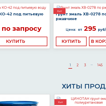
Хит
 КО-42 под питьевую
Грунт эмаль ХВ-0278 п
ржавчине
по запросу
295
Цена:
от
руб/
КУПИТЬ
КУПИТЬ
...
1
2
3
145
ХИТЫ ПРО
Хит