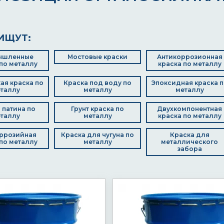
ИЩУТ:
ышленные
Мостовые краски
Антикоррозионная
по металлу
краска по металлу
ая краска по
Краска под воду по
Эпоксидная краска п
таллу
металлу
металлу
 патина по
Грунт краска по
Двухкомпонентная
таллу
металлу
краска по металлу
ррозийная
Краска для чугуна по
Краска для
по металлу
металлу
металлического
забора