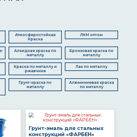
Атмосферостойкая
ЛКМ оптом
Краска
о
Алкидная краска по
Бронзовая краска по
металлу
металлу
Краска по металлу и
Лак по металлу
ржавчине
Грунт-краска по
Алюминиевая краска
металлу
по металлу
Грунт-эмаль для стальных
конструкций «ФАРБЕН»