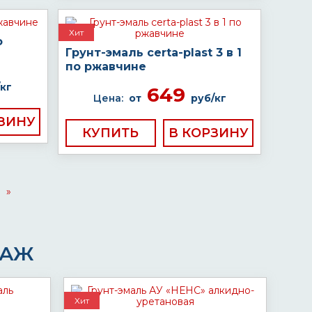
Хит
о
Грунт-эмаль certa-plast 3 в 1
по ржавчине
кг
649
Цена:
от
руб/кг
КУПИТЬ
»
ДАЖ
Хит