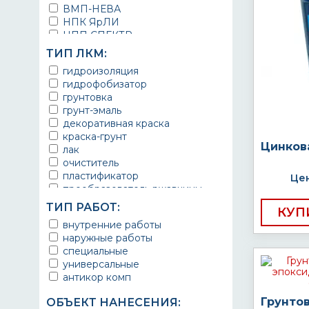
ВМП-НЕВА
НПК ЯрЛИ
НПП СПЕКТР
НПФ ЭМАЛЬ
ТИП ЛКМ:
ТЕРМА
гидроизоляция
УРЕПЛЕН
гидрофобизатор
грунтовка
грунт-эмаль
декоративная краска
краска-грунт
Цинков
лак
очиститель
пластификатор
Цен
преобразователь ржавчины
эмаль
ТИП РАБОТ:
КУП
Краска
внутренние работы
Покрытие
наружные работы
грунт эмаль
специальные
защитное покрытие
универсальные
антикор комп
Грунто
ОБЪЕКТ НАНЕСЕНИЯ: