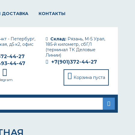
И ДОСТАВКА
КОНТАКТЫ
кт - Петербург,
Склад:
Рязань, М-5 Урал,
ая, д5 к2, офис
185-й километр, сбГ/1
(терминал ТК Деловые
Линии)
372-44-27
+7(901)372-44-27
493-44-47
Корзина пуста
elegram
ТНАЯ