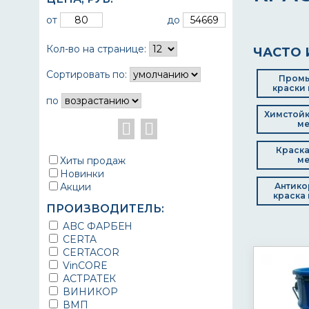
от
до
Кол-во на странице:
ЧАСТО 
Сортировать по:
Пром
краски 
по
Химстойк
ме
Краска
Хиты продаж
ме
Новинки
Акции
Антико
краска 
ПРОИЗВОДИТЕЛЬ:
ABC ФАРБЕН
CERTA
CERTACOR
VinCORE
АСТРАТЕК
ВИНИКОР
ВМП