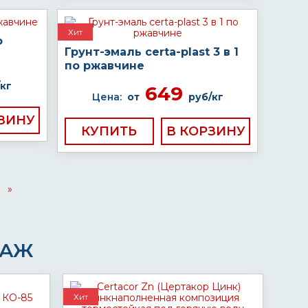
Хит
о
Грунт-эмаль certa-plast 3 в 1
по ржавчине
кг
649
Цена:
от
руб/кг
КУПИТЬ
»
ДАЖ
Хит