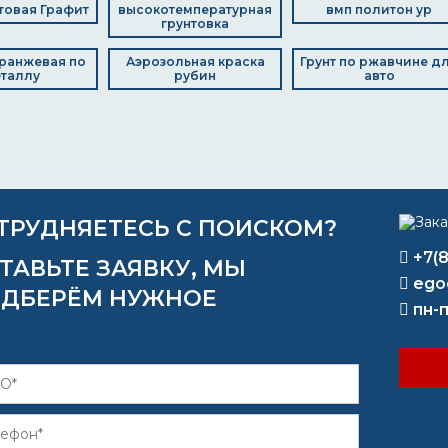
товая Графит
высокотемпературная
вмп политон ур
грунтовка
ранжевая по
Аэрозольная краска
Грунт по ржавчине д
таллу
рубин
авто
ТРУДНЯЕТЕСЬ С ПОИСКОМ?
+7(
ТАВЬТЕ ЗАЯВКУ, МЫ
ego
ДБЕРЁМ НУЖНОЕ
пн-п