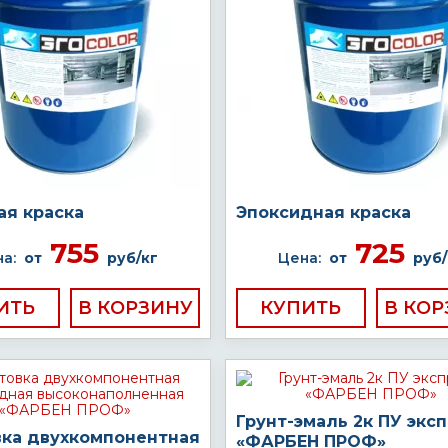
ая краска
Эпоксидная краска
755
725
а:
от
руб/кг
Цена:
от
руб/
ИТЬ
КУПИТЬ
Грунт-эмаль 2к ПУ экс
вка двухкомпонентная
«ФАРБЕН ПРОФ»