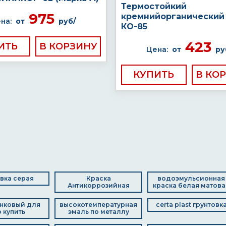
Термостойкий
975
кремнийорганический
на:
от
руб/
КО-85
423
ИТЬ
Цена:
от
ру
КУПИТЬ
вка серая
Краска
водоэмульсионная
Антикоррозийная
краска белая матова
инковый для
высокотемпературная
certa plast грунтовк
о купить
эмаль по металлу