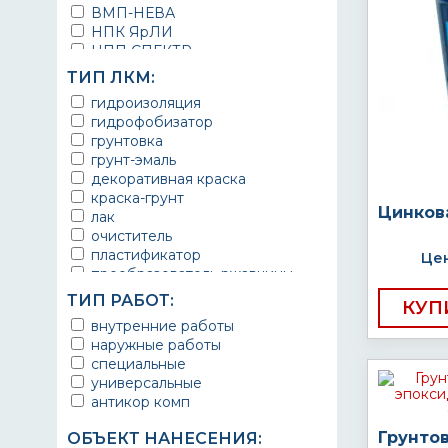
ВМП-НЕВА
НПК ЯрЛИ
НПП СПЕКТР
НПФ ЭМАЛЬ
ТИП ЛКМ:
ТЕРМА
гидроизоляция
УРЕПЛЕН
гидрофобизатор
грунтовка
грунт-эмаль
декоративная краска
краска-грунт
Цинков
лак
очиститель
пластификатор
Цен
преобразователь ржавчины
эмаль
ТИП РАБОТ:
КУП
Краска
внутренние работы
Покрытие
наружные работы
грунт эмаль
специальные
защитное покрытие
универсальные
антикор комп
Грунто
ОБЪЕКТ НАНЕСЕНИЯ: