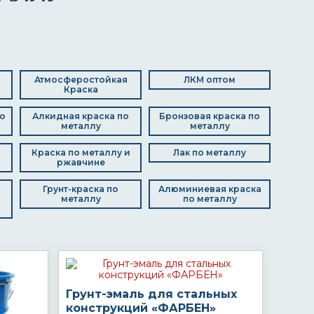
Атмосферостойкая
ЛКМ оптом
Краска
о
Алкидная краска по
Бронзовая краска по
металлу
металлу
Краска по металлу и
Лак по металлу
ржавчине
Грунт-краска по
Алюминиевая краска
металлу
по металлу
Грунт-эмаль для стальных
конструкций «ФАРБЕН»