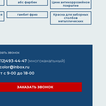
абс фарбен
Цинк антикоррозийное
покрытие
ля
гамбит фрез
Краска для заборных
столбов
металлических
812)493-44-47
(многоканальный)
color@inbox.ru
т с 9-00 до 18-00
ЗАКАЗАТЬ ЗВОНОК