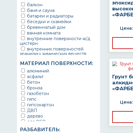
эпокси
балкон
высоко
баня и сауна
«ФАРБЕ
батареи и радиаторы
беседки и скамейки
бревенчатый дом
Цена:
ванная комната
внутренние поверхности ж/д
цистерн
внутренних поверхностей
хранилищ химических веществ
водопроводы
МАТЕРИАЛ ПОВЕРХНОСТИ:
ворота
выхлопные системы
алюминий
автомобилей
асфальт
Грунт 
газопроводы
бетон
алкидн
гараж
бронза
«ФАРБЕ
гидротехнические сооружения
газобетон
городской транспорт
гипс
Цена:
грузовые вагоны
гипсокартон
двери металлические
ДВП
детали двигателей
дерево
детали машин
для OSB
детали механизмов
для бетона
РАЗБАВИТЕЛЬ:
для автомобилей