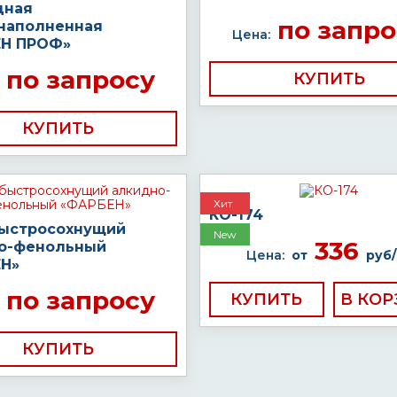
дная
по запро
наполненная
Цена:
Н ПРОФ»
по запросу
КУПИТЬ
КУПИТЬ
Хит
КО-174
быстросохнущий
New
336
о-фенольный
Цена:
от
руб/
Н»
по запросу
КУПИТЬ
КУПИТЬ