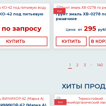
Хит
 КО-42 под питьевую
Грунт эмаль ХВ-0278 п
ржавчине
по запросу
295
Цена:
от
руб/
КУПИТЬ
КУПИТЬ
...
1
2
3
140
ХИТЫ ПРО
Хит
ВИНИКОР-62 (Марка А)