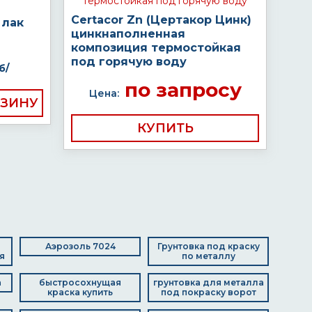
Certacor Zn (Цертакор Цинк)
 лак
цинкнаполненная
композиция термостойкая
под горячую воду
б/
по запросу
Цена:
КУПИТЬ
Аэрозоль 7024
Грунтовка под краску
я
по металлу
а
быстросохнущая
грунтовка для металла
краска купить
под покраску ворот