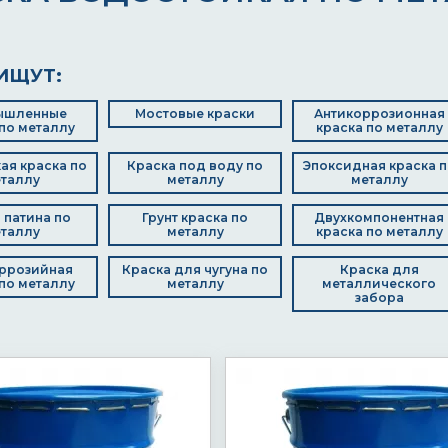
ИЩУТ:
ышленные
Мостовые краски
Антикоррозионная
по металлу
краска по металлу
ая краска по
Краска под воду по
Эпоксидная краска п
таллу
металлу
металлу
 патина по
Грунт краска по
Двухкомпонентная
таллу
металлу
краска по металлу
ррозийная
Краска для чугуна по
Краска для
по металлу
металлу
металлического
забора