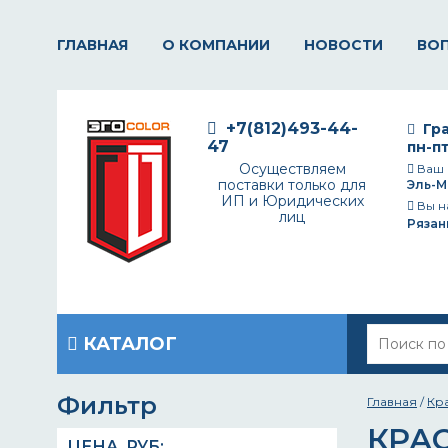
ГЛАВНАЯ
О КОМПАНИИ
НОВОСТИ
ВО
+7(812)493-44-
Гра
47
пн-пт
Осуществляем
Ваш 
поставки только для
Эль-М
ИП и Юридических
Вы н
лиц
Рязан
КАТАЛОГ
Фильтр
Главная
/
Кр
КРА
ЦЕНА,
РУБ
: