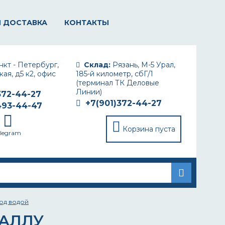
И ДОСТАВКА
КОНТАКТЫ
кт - Петербург,
Склад:
Рязань, М-5 Урал,
ая, д5 к2, офис
185-й километр, сбГ/1
(терминал ТК Деловые
Линии)
372-44-27
+7(901)372-44-27
493-44-47
Корзина пуста
elegram
под водой
ТАЛЛУ