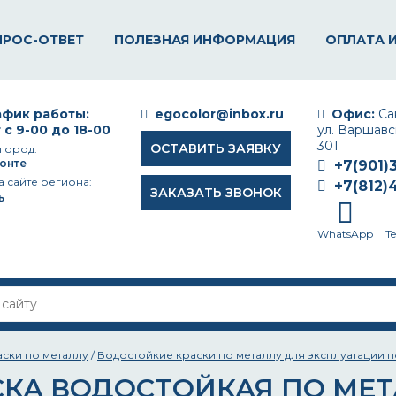
ПРОС-ОТВЕТ
ПОЛЕЗНАЯ ИНФОРМАЦИЯ
ОПЛАТА 
фик работы:
egocolor@inbox.ru
Офис:
Сан
 с 9-00 до 18-00
ул. Варшавск
301
ОСТАВИТЬ ЗАЯВКУ
город:
онте
+7(901)
а сайте региона:
+7(812)
ЗАКАЗАТЬ ЗВОНОК
ь
WhatsApp
T
аски по металлу
/
Водостойкие краски по металлу для эксплуатации 
СКА ВОДОСТОЙКАЯ ПО МЕ