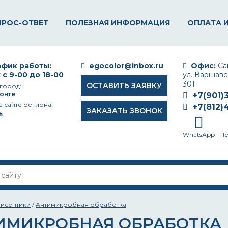
ПРОС-ОТВЕТ
ПОЛЕЗНАЯ ИНФОРМАЦИЯ
ОПЛАТА 
фик работы:
egocolor@inbox.ru
Офис:
Сан
 с 9-00 до 18-00
ул. Варшавск
301
ОСТАВИТЬ ЗАЯВКУ
город:
онте
+7(901)
а сайте региона:
+7(812)
ЗАКАЗАТЬ ЗВОНОК
ь
WhatsApp
T
тисептики
/
Антимикробная обработка
ИМИКРОБНАЯ ОБРАБОТКА