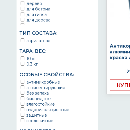
дерево
складские помещения
для бетона
торговые помещения
для гипса
под питьевую воду
для дерева
фасад
для камня
фасадная
для кирпича
ТИП СОСТАВА:
для шифера
акрилатная
древесина
Антико
каменная кладка
ТАРА, ВЕС:
алюмин
камень
краск
кирпич
10 кг
на шпаклевку
0,3 кг
на штукатурку
Це
ОСОБЫЕ СВОЙСТВА:
по бетонному полу
по бетону
антимикробные
КУП
цементные поверхности
антисептирующие
шифер
без запаха
шпатлевка
биоцидные
штукатурка
влагостойкие
гидроизоляционные
защитные
экологичные