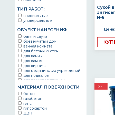
Сухой 
ТИП РАБОТ:
антисе
специальные
H-5
универсальные
Цена:
ОБЪЕКТ НАНЕСЕНИЯ:
баня и сауна
бревенчатый дом
КУП
ванная комната
для бетонных стен
для ванны
для камня
для кирпича
для медицинских учреждений
для подвалов
для производственных
помещений
Хит
МАТЕРИАЛ ПОВЕРХНОСТИ:
для складских помещений
бетон
для фасада
газобетон
для штукатурки
гипс
общественные помещения
гипсокартон
производственные помещения
ДВП
производственные цеха