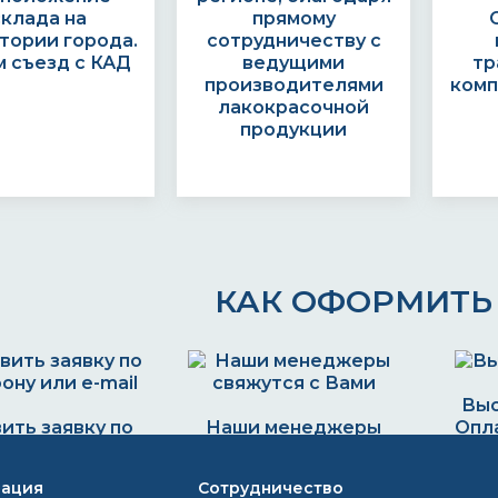
склада на
прямому
тории города.
сотрудничеству с
 съезд с КАД
ведущими
тр
производителями
комп
лакокрасочной
продукции
КАК ОФОРМИТЬ 
Выс
ить заявку по
Наши менеджеры
Опла
ону или e-mail
свяжутся с Вами и
812) 493 44 47
обоговорят детали
ация
Сотрудничество
olor@inbox.ru
заказа