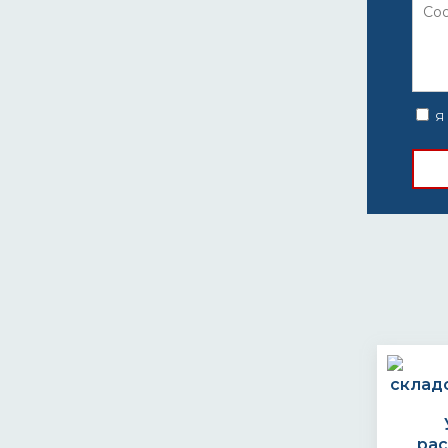
Я 
ра