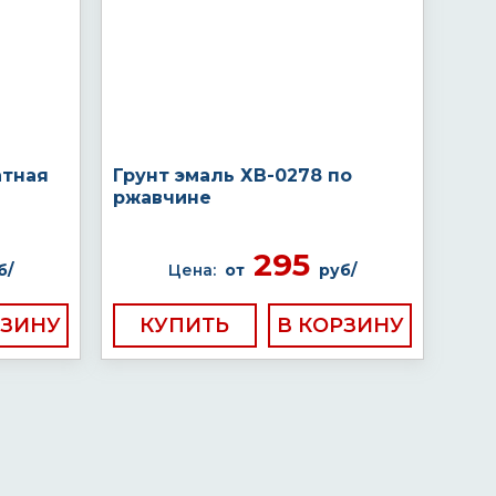
атная
Грунт эмаль ХВ-0278 по
ржавчине
295
б/
Цена:
от
руб/
КУПИТЬ