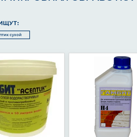
ИЩУТ:
птик сухой