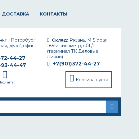
И ДОСТАВКА
КОНТАКТЫ
кт - Петербург,
Склад:
Рязань, М-5 Урал,
ая, д5 к2, офис
185-й километр, сбГ/1
(терминал ТК Деловые
Линии)
372-44-27
+7(901)372-44-27
493-44-47
Корзина пуста
elegram