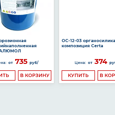
ррозионная
ОС-12-03 органосилик
ийнаполненная
композиция Certa
а АЛЮМОЛ
735
374
на:
от
руб/
Цена:
от
ру
ИТЬ
КУПИТЬ