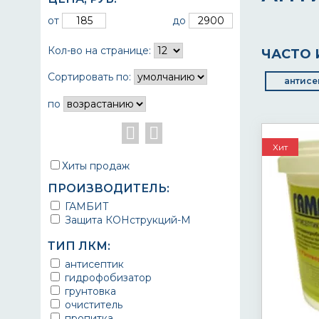
от
до
Кол-во на странице:
ЧАСТО 
Сортировать по:
антисе
по
Хит
Хиты продаж
ПРОИЗВОДИТЕЛЬ:
ГАМБИТ
Защита КОНструкций-М
ТИП ЛКМ:
антисептик
гидрофобизатор
грунтовка
очиститель
пропитка