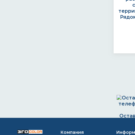
терри
Рядом
Остав
телеф
+7 (
Компания
Информ
egoc