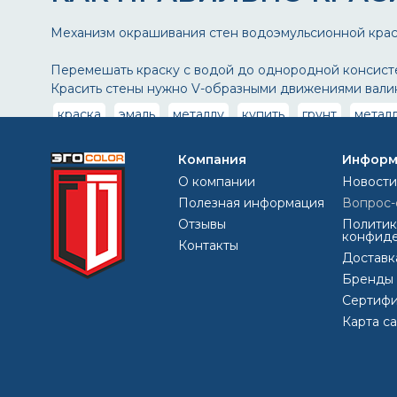
Механизм окрашивания стен водоэмульсионной кра
Перемешать краску с водой до однородной консисте
Красить стены нужно V-образными движениями валико
краска
эмаль
металлу
купить
грунт
метал
Компания
Информ
О компании
Новости
Полезная информация
Вопрос-
Отзывы
Политик
конфиде
Контакты
Доставк
Бренды
Сертифи
Карта с