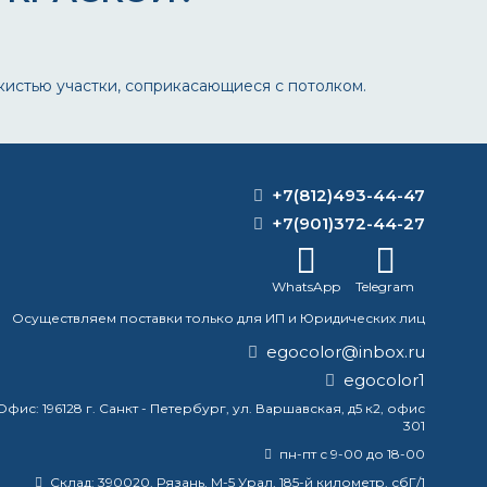
кистью участки, соприкасающиеся с потолком.
+7(812)493-44-47
+7(901)372-44-27
WhatsApp
Telegram
Осуществляем поставки только для ИП и Юридических лиц
egocolor@inbox.ru
egocolor1
Офис:
196128 г. Санкт - Петербург, ул. Варшавская, д5 к2, офис
301
пн-пт с 9-00 до 18-00
Склад:
390020, Рязань, М-5 Урал, 185-й километр, сбГ/1