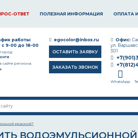
ПРОС-ОТВЕТ
ПОЛЕЗНАЯ ИНФОРМАЦИЯ
ОПЛАТА 
фик работы:
egocolor@inbox.ru
Офис:
Сан
 с 9-00 до 18-00
ул. Варшавск
301
ОСТАВИТЬ ЗАЯВКУ
город:
онте
+7(901)
а сайте региона:
+7(812)
ЗАКАЗАТЬ ЗВОНОК
ь
WhatsApp
T
сионной краской?
ИТЬ ВОДОЭМУЛЬСИОННОЙ