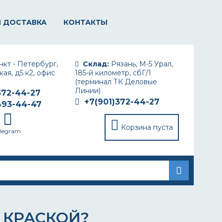
И ДОСТАВКА
КОНТАКТЫ
кт - Петербург,
Склад:
Рязань, М-5 Урал,
ая, д5 к2, офис
185-й километр, сбГ/1
(терминал ТК Деловые
Линии)
372-44-27
+7(901)372-44-27
493-44-47
Корзина пуста
elegram
 КРАСКОЙ?