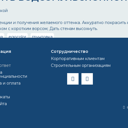
ской
нции и получения желаемого оттенка. Аккуратно покрасить 
м с коротким ворсом; Дать стенам высохнуть.
ла
egocolor
грунтовка
ация
Сотрудничество
Корпоративным клиентам
ответ
Строительным организациям
а
нциальности
а и оплата
каты
айта