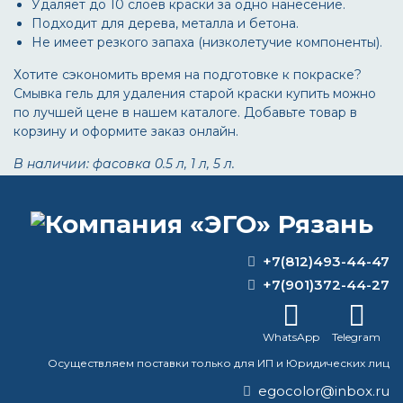
Удаляет до 10 слоев краски за одно нанесение.
Подходит для дерева, металла и бетона.
Не имеет резкого запаха (низколетучие компоненты).
Хотите сэкономить время на подготовке к покраске?
Смывка гель для удаления старой краски купить можно
по лучшей цене в нашем каталоге. Добавьте товар в
корзину и оформите заказ онлайн.
В наличии: фасовка 0.5 л, 1 л, 5 л.
+7(812)493-44-47
ВОПРОС-ОТВЕТ
+7(901)372-44-27
Чем можно развести термостойкую
WhatsApp
Telegram
Церту?
Осуществляем поставки только для ИП и Юридических лиц
Можно ли красить латексной краской
egocolor@inbox.ru
поверх масляной?