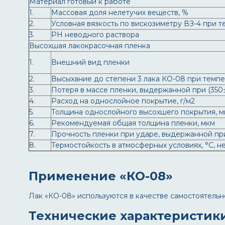
Материал готовый к работе
1.
Массовая доля нелетучих веществ, %
2.
Условная вязкость по вискозиметру ВЗ-4 при те
3.
РН неводного раствора
Высохшая лакокрасочная пленка
1.
Внешний вид пленки
2.
Высыхание до степени 3 лака КО-08 при темпер
3.
Потеря в массе пленки, выдержанной при (350±
4.
Расход на однослойное покрытие, г/м2
5.
Толщина однослойного высохшего покрытия, м
6.
Рекомендуемая общая толщина пленки, мкм
7.
Прочность пленки при ударе, выдержанной при 
8.
Термостойкость в атмосферных условиях, °С, н
Применение «КО-08»
Лак «КО-08» используются в качестве самостоятельн
Технические характеристик