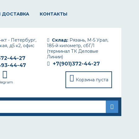
И ДОСТАВКА
КОНТАКТЫ
кт - Петербург,
Склад:
Рязань, М-5 Урал,
ая, д5 к2, офис
185-й километр, сбГ/1
(терминал ТК Деловые
Линии)
372-44-27
+7(901)372-44-27
493-44-47
Корзина пуста
elegram