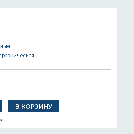
ьные
органическая
а.