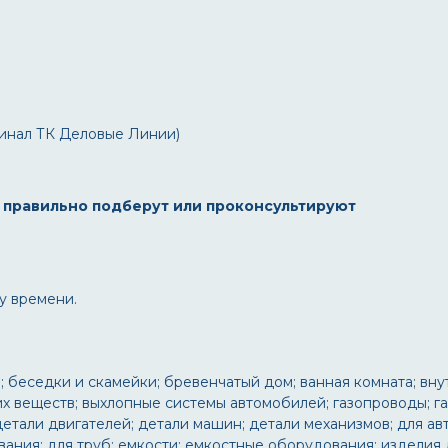
рминал ТК Деловые Линии)
 правильно подберут или проконсультируют
у времени.
ы; беседки и скамейки; бревенчатый дом; ванная комната; вн
х веществ; выхлопные системы автомобилей; газопроводы; г
детали двигателей; детали машин; детали механизмов; для ав
ания; для труб; емкости; емкостные оборудования; изделия