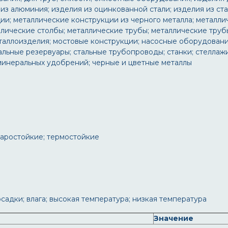
из алюминия; изделия из оцинкованной стали; изделия из ст
ии; металлические конструкции из черного металла; металли
лические столбы; металлические трубы; металлические труб
таллоизделия; мостовые конструкции; насосные оборудовани
тальные резервуары; стальные трубопроводы; станки; стелла
минеральных удобрений; черные и цветные металлы
аростойкие; термостойкие
садки; влага; высокая температура; низкая температура
Значение