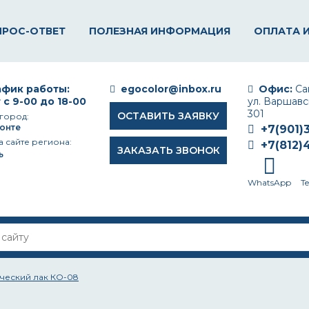
ПРОС-ОТВЕТ
ПОЛЕЗНАЯ ИНФОРМАЦИЯ
ОПЛАТА 
фик работы:
egocolor@inbox.ru
Офис:
Сан
 с 9-00 до 18-00
ул. Варшавск
301
ОСТАВИТЬ ЗАЯВКУ
город:
онте
+7(901)
а сайте региона:
+7(812)
ЗАКАЗАТЬ ЗВОНОК
ь
WhatsApp
T
ческий лак КО-08