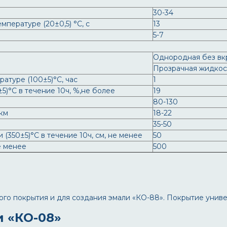
30-34
мпературе (20±0,5) °С, с
13
5-7
Однородная без вк
Прозрачная жидкост
атуре (100±5)°С, час
1
5)°С в течение 10ч, %,не более
19
80-130
км
18-22
35-50
(350±5)°С в течение 10ч, см, не менее
50
е менее
500
ого покрытия и для создания эмали «КО-88». Покрытие унив
и «КО-08»