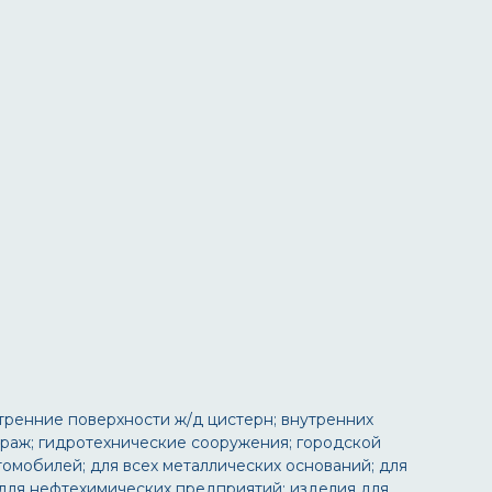
утренние поверхности ж/д цистерн; внутренних
араж; гидротехнические сооружения; городской
томобилей; для всех металлических оснований; для
 для нефтехимических предприятий; изделия для