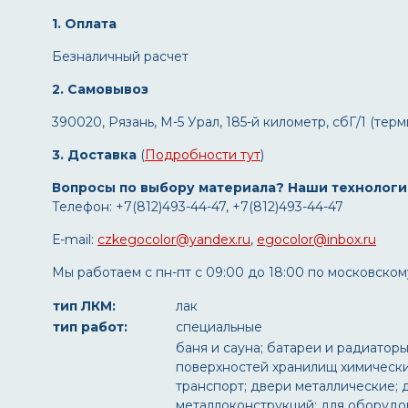
1. Оплата
Безналичный расчет
2. Самовывоз
390020, Рязань, М-5 Урал, 185-й километр, сбГ/1 (те
3. Доставка
(
Подробности тут
)
Вопросы по выбору материала? Наши технологи
Телефон: +7(812)493-44-47, +7(812)493-44-47
Е-mail:
czkegocolor@yandex.ru
,
egocolor@inbox.ru
Мы работаем с пн-пт с 09:00 до 18:00 по московском
тип ЛКМ:
лак
тип работ:
специальные
баня и сауна; батареи и радиатор
поверхностей хранилищ химически
транспорт; двери металлические; 
металлоконструкций; для оборудов