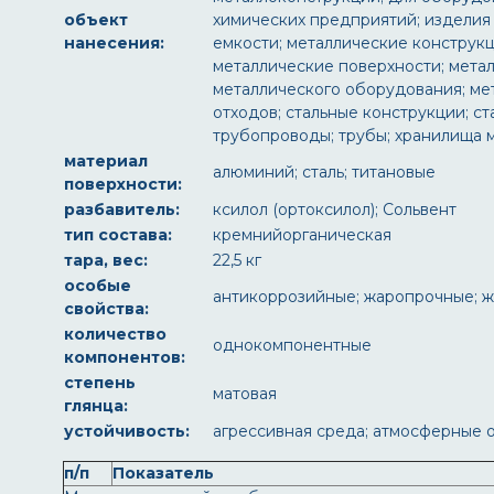
объект
химических предприятий; изделия 
нанесения:
емкости; металлические конструкц
металлические поверхности; метал
металлического оборудования; ме
отходов; стальные конструкции; с
трубопроводы; трубы; хранилища 
материал
алюминий; сталь; титановые
поверхности:
разбавитель:
ксилол (ортоксилол); Сольвент
тип состава:
кремнийорганическая
тара, вес:
22,5 кг
особые
антикоррозийные; жаропрочные; ж
свойства:
количество
однокомпонентные
компонентов:
степень
матовая
глянца:
устойчивость:
агрессивная среда; атмосферные о
п/п
Показатель