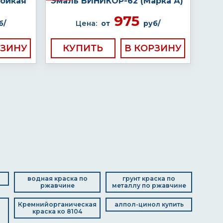
тойкая
Эмаль ВИНИКОР-62 (Марка А)
975
б/
Цена:
от
руб/
КУПИТЬ
водная краска по
грунт краска по
ржавчине
металлу по ржавчине
Кремнийорганическая
алпол-цинол купить
краска ко 8104