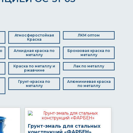
Атмосферостойкая
ЛКМ оптом
Краска
о
Алкидная краска по
Бронзовая краска по
металлу
металлу
Краска по металлу и
Лак по металлу
ржавчине
Грунт-краска по
Алюминиевая краска
металлу
по металлу
Грунт-эмаль для стальных
конструкций «ФАРБЕН»