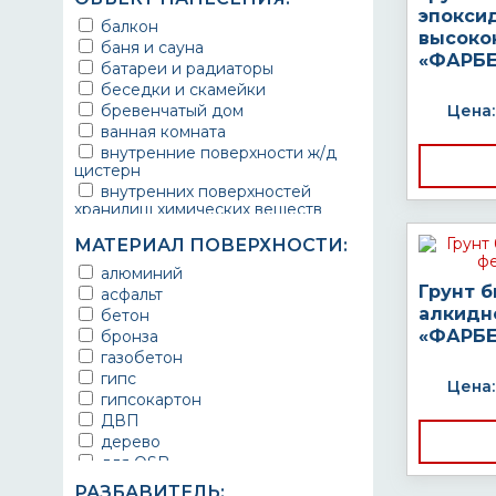
эпокси
балкон
высоко
баня и сауна
«ФАРБЕ
батареи и радиаторы
беседки и скамейки
бревенчатый дом
Цена:
ванная комната
внутренние поверхности ж/д
цистерн
внутренних поверхностей
хранилищ химических веществ
водопроводы
МАТЕРИАЛ ПОВЕРХНОСТИ:
ворота
выхлопные системы
алюминий
автомобилей
Грунт 
асфальт
газопроводы
алкидн
бетон
гараж
«ФАРБЕ
бронза
гидротехнические сооружения
газобетон
городской транспорт
гипс
Цена:
грузовые вагоны
гипсокартон
двери металлические
ДВП
детали двигателей
дерево
детали машин
для OSB
детали механизмов
для бетона
РАЗБАВИТЕЛЬ: