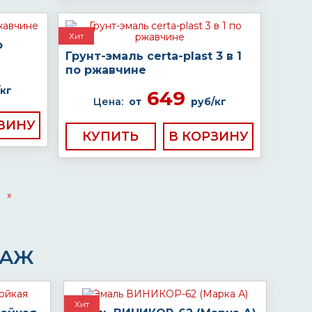
Хит
о
Грунт-эмаль certa-plast 3 в 1
по ржавчине
кг
649
Цена:
от
руб/кг
КУПИТЬ
»
ДАЖ
Хит