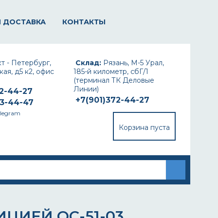
И ДОСТАВКА
КОНТАКТЫ
т - Петербург,
Склад:
Рязань, М-5 Урал,
ая, д5 к2, офис
185-й километр, сбГ/1
(терминал ТК Деловые
Линии)
72-44-27
+7(901)372-44-27
93-44-47
elegram
Корзина пуста
ЦИЕЙ ОС-51-03