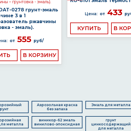
КО-8101 эмаль термос
ОАТ-0278 грунт-эмаль
433
Цена:
от
ру
чине 3 в 1
разователь ржавчины
овка - эмаль).
КУПИТЬ
555
на:
от
руб/
ИТЬ
ррозийный
Аэрозольная краска
Эмаль для металла
грунт
без запаха
ррозийная
виникор-62 эмаль
грунт
для металла
винилово-эпоксидная
цинкосодержащий
для металла