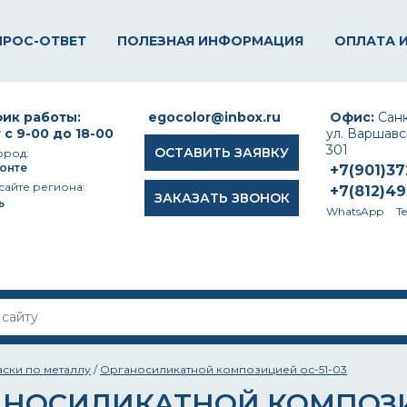
ПРОС-ОТВЕТ
ПОЛЕЗНАЯ ИНФОРМАЦИЯ
ОПЛАТА 
ик работы:
egocolor@inbox.ru
Офис:
Санк
 с 9-00 до 18-00
ул. Варшавск
301
ОСТАВИТЬ ЗАЯВКУ
ород:
онте
+7(901)3
сайте региона:
+7(812)4
ЗАКАЗАТЬ ЗВОНОК
ь
WhatsApp
T
аски по металлу
/
Органосиликатной композицией ос-51-03
АНОСИЛИКАТНОЙ КОМПОЗИ