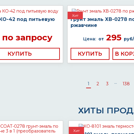
Хит
 КО-42 под питьевую
Грунт эмаль ХВ-0278 п
ржавчине
по запросу
295
Цена:
от
руб/
КУПИТЬ
КУПИТЬ
...
1
2
3
138
ХИТЫ ПРО
Хит