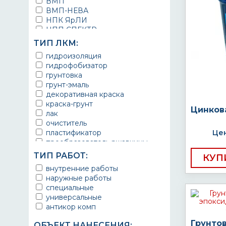
ВМП
ВМП-НЕВА
НПК ЯрЛИ
НПП СПЕКТР
НПФ ЭМАЛЬ
ТИП ЛКМ:
ТЕРМА
гидроизоляция
УРЕПЛЕН
гидрофобизатор
грунтовка
грунт-эмаль
декоративная краска
краска-грунт
Цинков
лак
очиститель
пластификатор
Цен
преобразователь ржавчины
эмаль
ТИП РАБОТ:
КУП
Краска
внутренние работы
Покрытие
наружные работы
грунт эмаль
специальные
защитное покрытие
универсальные
антикор комп
Грунто
ОБЪЕКТ НАНЕСЕНИЯ: