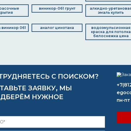
расочные
виникор-061 грунт
алкидно-уретанова
крытия
эмаль купить
 виникор 061
аналог цинотана
водоэмульсионная
краска для потолка
белоснежка цена
ТРУДНЯЕТЕСЬ С ПОИСКОМ?
+7(81
ТАВЬТЕ ЗАЯВКУ, МЫ
egoco
ДБЕРЁМ НУЖНОЕ
пн-пт