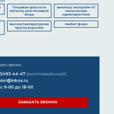
я
Пищевая краска по
виникор-экопрайм-01
металлу для питьевой
технические
воды
характеристики
высокотемпературная
гамбит форм
краска воронеж
2)493-44-47
(многоканальный)
lor@inbox.ru
 с 9-00 до 18-00
ЗАКАЗАТЬ ЗВОНОК