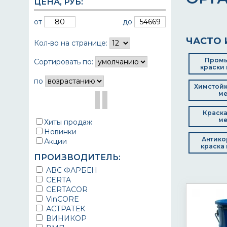
ЦЕНА,
РУБ
:
от
до
ЧАСТО 
Кол-во на странице:
Пром
Сортировать по:
краски 
по
Химстойк
ме
Краска
ме
Хиты продаж
Новинки
Антико
Акции
краска 
ПРОИЗВОДИТЕЛЬ:
ABC ФАРБЕН
CERTA
CERTACOR
VinCORE
АСТРАТЕК
ВИНИКОР