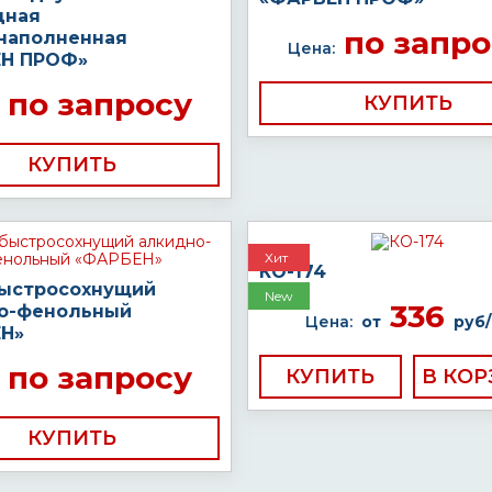
дная
по запро
наполненная
Цена:
Н ПРОФ»
по запросу
КУПИТЬ
КУПИТЬ
Хит
КО-174
быстросохнущий
New
336
о-фенольный
Цена:
от
руб/
Н»
по запросу
КУПИТЬ
КУПИТЬ