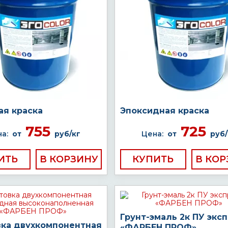
ая краска
Эпоксидная краска
755
725
а:
от
руб/кг
Цена:
от
руб/
ИТЬ
КУПИТЬ
Грунт-эмаль 2к ПУ экс
вка двухкомпонентная
«ФАРБЕН ПРОФ»