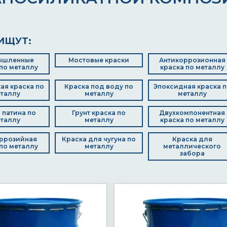
ИЩУТ:
ышленные
Мостовые краски
Антикоррозионная
по металлу
краска по металлу
ая краска по
Краска под воду по
Эпоксидная краска п
таллу
металлу
металлу
 патина по
Грунт краска по
Двухкомпонентная
таллу
металлу
краска по металлу
ррозийная
Краска для чугуна по
Краска для
по металлу
металлу
металлического
забора