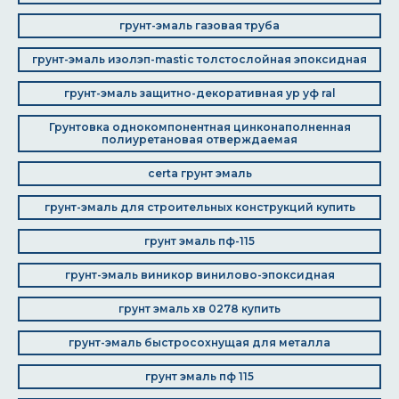
грунт-эмаль газовая труба
грунт-эмаль изолэп-mastic толстослойная эпоксидная
грунт-эмаль защитно-декоративная ур уф ral
Грунтовка однокомпонентная цинконаполненная
полиуретановая отверждаемая
certa грунт эмаль
грунт-эмаль для строительных конструкций купить
грунт эмаль пф-115
грунт-эмаль виникор винилово-эпоксидная
грунт эмаль хв 0278 купить
грунт-эмаль быстросохнущая для металла
грунт эмаль пф 115