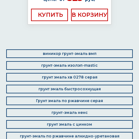
КУПИТЬ
виникор грунт-эмаль вмп
грунт-эмаль изолэп-mastic
грунт эмаль хв 0278 серая
грунт эмаль быстросохнущая
Грунт эмаль по ржавчине серая
грунт-эмаль ненс
грунт эмаль с цинком
грунт-эмаль по ржавчине алкидно-уретановая