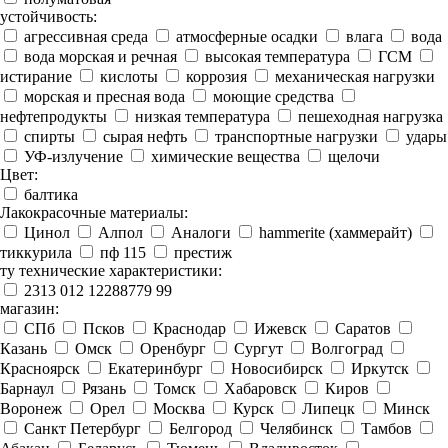
устойчивость:
агрессивная среда
атмосферные осадки
влага
вода
вода морская и речная
высокая температура
ГСМ
истирание
кислоты
коррозия
механическая нагрузки
морская и пресная вода
моющие средства
нефтепродукты
низкая температура
пешеходная нагрузка
спирты
сырая нефть
транспортные нагрузки
удары
УФ-излучение
химические вещества
щелочи
Цвет:
балтика
Лакокрасочные материалы:
Цинол
Алпол
Аналоги
hammerite (хаммерайт)
тиккурила
пф 115
престиж
ту технические характеристики:
2313 012 12288779 99
магазин:
СПб
Псков
Краснодар
Ижевск
Саратов
Казань
Омск
Оренбург
Сургут
Волгоград
Красноярск
Екатеринбург
Новосибирск
Иркутск
Барнаул
Рязань
Томск
Хабаровск
Киров
Воронеж
Орел
Москва
Курск
Липецк
Минск
Санкт Петербург
Белгород
Челябинск
Тамбов