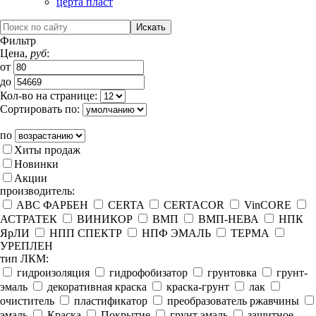
церта пласт
Фильтр
Цена,
руб
:
от
до
Кол-во на странице:
Сортировать по:
по
Хиты продаж
Новинки
Акции
производитель:
ABC ФАРБЕН
CERTA
CERTACOR
VinCORE
АСТРАТЕК
ВИНИКОР
ВМП
ВМП-НЕВА
НПК
ЯрЛИ
НПП СПЕКТР
НПФ ЭМАЛЬ
ТЕРМА
УРЕПЛЕН
тип ЛКМ:
гидроизоляция
гидрофобизатор
грунтовка
грунт-
эмаль
декоративная краска
краска-грунт
лак
очиститель
пластификатор
преобразователь ржавчины
эмаль
Краска
Покрытие
грунт эмаль
защитное