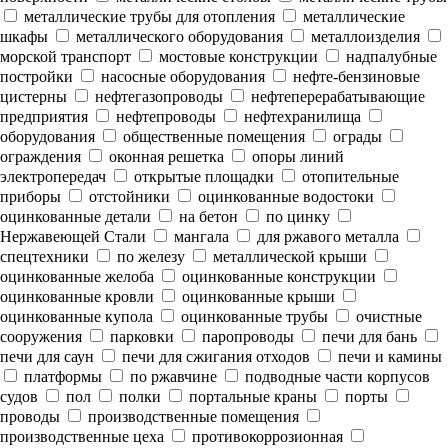
металлические трубы для отопления
металлические
шкафы
металлического оборудования
металлоизделия
морской транспорт
мостовые конструкции
надпалубные
постройки
насосные оборудования
нефте-бензиновые
цистерны
нефтегазопроводы
нефтеперерабатывающие
предприятия
нефтепроводы
нефтехранилища
оборудования
общественные помещения
ограды
ограждения
оконная решетка
опоры линий
электропередач
открытые площадки
отопительные
приборы
отстойники
оцинкованные водостоки
оцинкованные детали
на бетон
по цинку
Нержавеющей Стали
мангала
для ржавого металла
спецтехники
по железу
металлической крыши
оцинкованные желоба
оцинкованные конструкции
оцинкованные кровли
оцинкованные крыши
оцинкованные купола
оцинкованные трубы
очистные
сооружения
парковки
паропроводы
печи для бань
печи для саун
печи для сжигания отходов
печи и камины
платформы
по ржавчине
подводные части корпусов
судов
пол
полки
портальные краны
порты
проводы
производственные помещения
производственные цеха
противокоррозионная