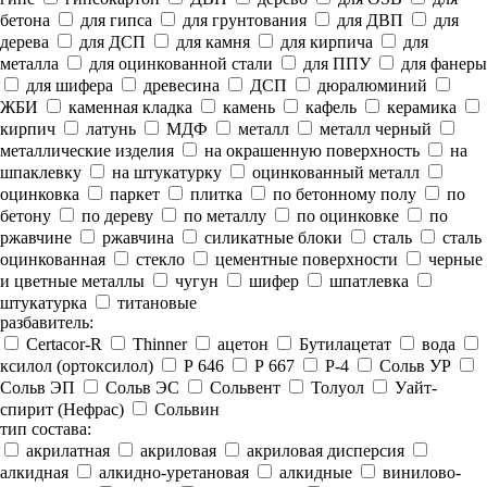
бетона
для гипса
для грунтования
для ДВП
для
дерева
для ДСП
для камня
для кирпича
для
металла
для оцинкованной стали
для ППУ
для фанеры
для шифера
древесина
ДСП
дюралюминий
ЖБИ
каменная кладка
камень
кафель
керамика
кирпич
латунь
МДФ
металл
металл черный
металлические изделия
на окрашенную поверхность
на
шпаклевку
на штукатурку
оцинкованный металл
оцинковка
паркет
плитка
по бетонному полу
по
бетону
по дереву
по металлу
по оцинковке
по
ржавчине
ржавчина
силикатные блоки
сталь
сталь
оцинкованная
стекло
цементные поверхности
черные
и цветные металлы
чугун
шифер
шпатлевка
штукатурка
титановые
разбавитель:
Certacor-R
Thinner
ацетон
Бутилацетат
вода
ксилол (ортоксилол)
Р 646
Р 667
Р-4
Сольв УР
Сольв ЭП
Сольв ЭС
Сольвент
Толуол
Уайт-
спирит (Нефрас)
Сольвин
тип состава:
акрилатная
акриловая
акриловая дисперсия
алкидная
алкидно-уретановая
алкидные
винилово-