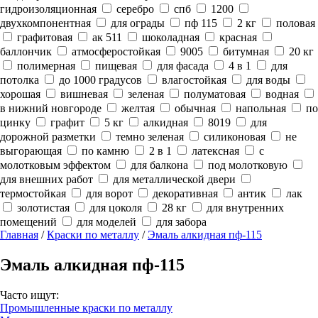
гидроизоляционная
серебро
спб
1200
двухкомпонентная
для ограды
пф 115
2 кг
половая
графитовая
ак 511
шоколадная
красная
баллончик
атмосферостойкая
9005
битумная
20 кг
полимерная
пищевая
для фасада
4 в 1
для
потолка
до 1000 градусов
влагостойкая
для воды
хорошая
вишневая
зеленая
полуматовая
водная
в нижний новгороде
желтая
обычная
напольная
по
цинку
графит
5 кг
алкидная
8019
для
дорожной разметки
темно зеленая
силиконовая
не
выгорающая
по камню
2 в 1
латексная
с
молотковым эффектом
для балкона
под молотковую
для внешних работ
для металлической двери
термостойкая
для ворот
декоративная
антик
лак
золотистая
для цоколя
28 кг
для внутренних
помещений
для моделей
для забора
Главная
/
Краски по металлу
/
Эмаль алкидная пф-115
Эмаль алкидная пф-115
Часто ищут:
Промышленные краски по металлу