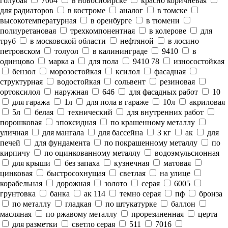
голубая
7004
в новосибирске
красно коричневая
для радиаторов
в костроме
аналог
в томске
высокотемпературная
в оренбурге
в тюмени
полиуретановая
трехкомпонентная
в колерове
для
труб
в московской области
нефтяной
в лосино
петровском
толуол
в калининграде
9410
в
одинцово
марка а
для пола
9410 78
износостойкая
бензол
морозостойкая
ксилол
фасадная
структурная
водостойкая
сольвент
резиновая
ортоксилол
наружная
646
для фасадных работ
10
для гаража
1л
для пола в гараже
10л
акриловая
5л
белая
технический
для внутренних работ
порошковая
эпоксидная
по крашенному металлу
уличная
для мангала
для бассейна
3 кг
ак
для
печей
для фундамента
по покрашенному металлу
по
кирпичу
по оцинкованному металлу
водоэмульсионная
для крыши
без запаха
кузнечная
матовая
цинковая
быстросохнущая
светлая
на улице
корабельная
дорожная
золото
серая
6005
грунтовка
банка
ак 114
темно серая
пф
бронза
по металлу
гладкая
по штукатурке
баллон
масляная
по ржавому металлу
прорезиненная
церта
для разметки
светло серая
511
7016