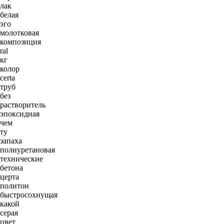
лак
белая
эго
молотковая
композиция
ral
кг
колор
certa
труб
без
растворитель
эпоксидная
чем
ту
запаха
полиуретановая
технические
бетона
церта
политон
быстросохнущая
какой
серая
цвет