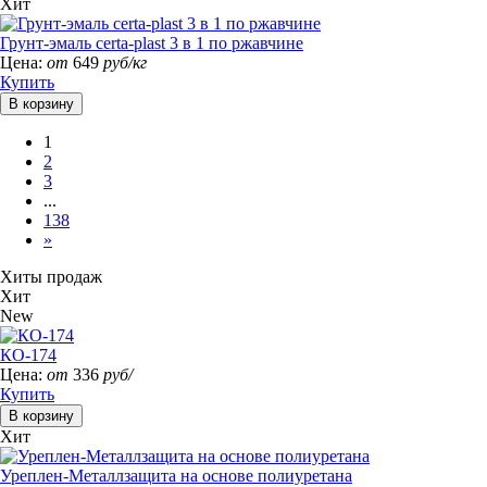
Хит
Грунт-эмаль certa-plast 3 в 1 по ржавчине
Цена:
от
649
руб/кг
Купить
1
2
3
...
138
»
Хиты продаж
Хит
New
КО-174
Цена:
от
336
руб/
Купить
Хит
Уреплен-Металлзащита на основе полиуретана