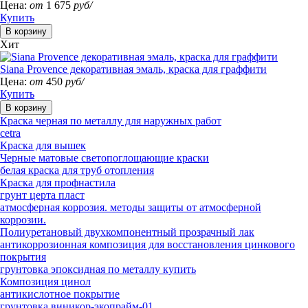
Цена:
от
1 675
руб/
Купить
Хит
Siana Provence декоративная эмаль, краска для граффити
Цена:
от
450
руб/
Купить
Краска черная по металлу для наружных работ
cetra
Краска для вышек
Черные матовые светопоглощающие краски
белая краска для труб отопления
Краска для профнастила
грунт церта пласт
атмосферная коррозия. методы защиты от атмосферной
коррозии.
Полиуретановый двухкомпонентный прозрачный лак
антикоррозионная композиция для восстановления цинкового
покрытия
грунтовка эпоксидная по металлу купить
Композиция цинол
антикислотное покрытие
грунтовка виникор-экопрайм-01