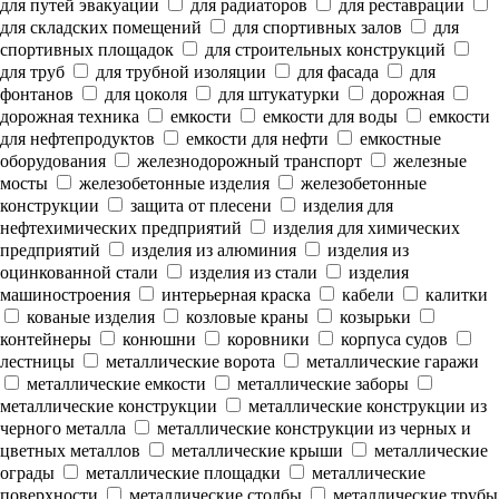
для путей эвакуации
для радиаторов
для реставрации
для складских помещений
для спортивных залов
для
спортивных площадок
для строительных конструкций
для труб
для трубной изоляции
для фасада
для
фонтанов
для цоколя
для штукатурки
дорожная
дорожная техника
емкости
емкости для воды
емкости
для нефтепродуктов
емкости для нефти
емкостные
оборудования
железнодорожный транспорт
железные
мосты
железобетонные изделия
железобетонные
конструкции
защита от плесени
изделия для
нефтехимических предприятий
изделия для химических
предприятий
изделия из алюминия
изделия из
оцинкованной стали
изделия из стали
изделия
машиностроения
интерьерная краска
кабели
калитки
кованые изделия
козловые краны
козырьки
контейнеры
конюшни
коровники
корпуса судов
лестницы
металлические ворота
металлические гаражи
металлические емкости
металлические заборы
металлические конструкции
металлические конструкции из
черного металла
металлические конструкции из черных и
цветных металлов
металлические крыши
металлические
ограды
металлические площадки
металлические
поверхности
металлические столбы
металлические трубы