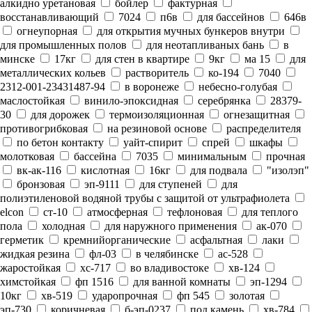
алкидно уретановая
бойлер
фактурная
восстанавливающий
7024
п6в
для бассейнов
646в
огнеупорная
для открытия мучных бункеров внутри
для промышленных полов
для неотапливаных бань
в
минске
17кг
для стен в квартире
9кг
ма 15
для
металлических кольев
растворитель
ко-194
7040
2312-001-23431487-94
в воронеже
небесно-голубая
маслостойкая
винило-эпоксидная
серебрянка
28379-
30
для дорожек
термоизоляционная
огнезащитная
противогрибковая
на резиновой основе
распределителя
по бетон контакту
уайт-спирит
спрей
шкафы
молотковая
бассейна
7035
минимальным
прочная
вк-ак-116
кислотная
16кг
для подвала
"изолэп"
бронзовая
эп-9111
для ступеней
для
полиэтиленовой водяной трубы с защитой от ультрафиолета
elcon
ст-10
атмосферная
тефлоновая
для теплого
пола
холодная
для наружного применения
ак-070
герметик
кремнийорганические
асфальтная
лаки
жидкая резина
фл-03
в челябинске
ас-528
жаростойкая
хс-717
во владивостоке
хв-124
химстойкая
фп 1516
для ванной комнаты
эп-1294
10кг
хв-519
ударопрочная
фп 545
золотая
эп-730
коричневая
б-эп-0237
под камень
хв-784