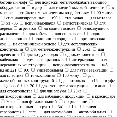
бетонный лофт
для покраски металлообрабатывающего
оборудования
в днр
для изделий высокой точности
в
москве
стойкое к механическим воздействиям
90 минут
специализированные
r90
станочная
для металла
хв 785
вспучивающаяся
антистатическая
для
дерева
агрегатов
на водной основе
безвоздушного
распыления
для кабеля
для станков ссс
водно
дисперсионная
поливинилхлоридная
органическая
озк
на органической основе
для металлических
конструкций
для металлоконструкций
25кг
для
древесины
для воздуховодов
однокомпонентная
кабельная
терморасширяющаяся
интерьерная
для
деревянных конструкций
вспучивающегося типа
r45
вд ак 221
r60
универсальная
для путей эвакуации
для пластика
тонкослойная
150 минут
для
железобетонных конструкций
для потолков
r15
в уфе
для осб
r120
для стен путей эвакуации
в анапе
для строительства
для линолеума
23кг
антикоррозийная
для кабельной продукции
в краснодаре
7026
для фасадов зданий
по ржавчине
антикоррозионная
грунт
3в1
1 кг
синяя
серебристая
certa
для автомобиля
автомобильная