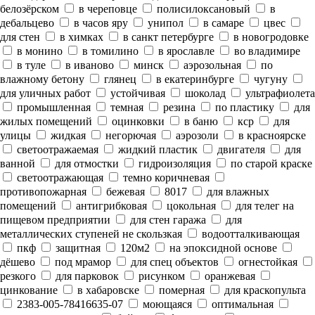
белозёрском
в череповце
полисилоксановый
в
дебальцево
в часов яру
унипол
в самаре
цвес
для стен
в химках
в санкт петербурге
в новогродовке
в монино
в томилино
в ярославле
во владимире
в туле
в иваново
минск
аэрозольная
по
влажному бетону
глянец
в екатеринбурге
чугуну
для уличных работ
устойчивая
шоколад
ультрафиолета
промышленная
темная
резина
по пластику
для
жилых помещений
оцинковки
в баню
кср
для
улицы
жидкая
негорючая
аэрозоли
в красноярске
светоотражаемая
жидкий пластик
двигателя
для
ванной
для отмостки
гидроизоляция
по старой краске
светоотражающая
темно коричневая
противопожарная
бежевая
8017
для влажных
помещений
антигрибковая
цокольная
для телег на
пищевом предприятии
для стен гаража
для
металлических ступеней не скользкая
водоотталкивающая
пкф
защитная
120м2
на эпоксидной основе
дёшево
под мрамор
для спец объектов
огнестойкая
резкого
для парковок
рисунком
оранжевая
цинкование
в хабаровске
померная
для краскопульта
2383-005-78416635-07
моющаяся
оптимальная