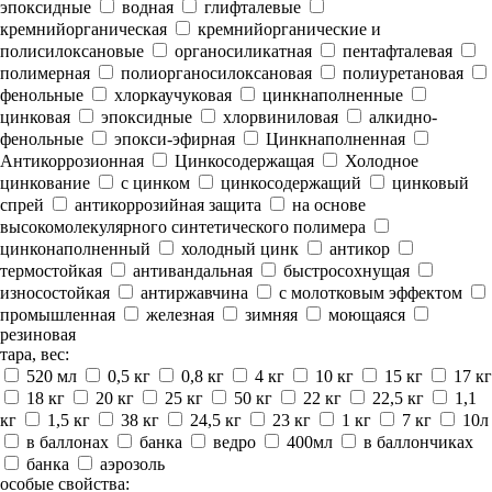
эпоксидные
водная
глифталевые
кремнийорганическая
кремнийорганические и
полисилоксановые
органосиликатная
пентафталевая
полимерная
полиорганосилоксановая
полиуретановая
фенольные
хлоркаучуковая
цинкнаполненные
цинковая
эпоксидные
хлорвиниловая
алкидно-
фенольные
эпокси-эфирная
Цинкнаполненная
Антикоррозионная
Цинкосодержащая
Холодное
цинкование
с цинком
цинкосодержащий
цинковый
спрей
антикоррозийная защита
на основе
высокомолекулярного синтетического полимера
цинконаполненный
холодный цинк
антикор
термостойкая
антивандальная
быстросохнущая
износостойкая
антиржавчина
с молотковым эффектом
промышленная
железная
зимняя
моющаяся
резиновая
тара, вес:
520 мл
0,5 кг
0,8 кг
4 кг
10 кг
15 кг
17 кг
18 кг
20 кг
25 кг
50 кг
22 кг
22,5 кг
1,1
кг
1,5 кг
38 кг
24,5 кг
23 кг
1 кг
7 кг
10л
в баллонах
банка
ведро
400мл
в баллончиках
банка
аэрозоль
особые свойства: