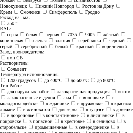
Абакан
Беларусь
Тюмень
Владивосток
Новокузнецк
Нижний Новгород
Ростов на Дону
Крым
Смоленск
Симферополь
Гродно
Расход на 1м2:
350 г
RAL:
серая
белая
черная
7035
9005
жёлтый
коричневая
зеленая
золотая
серебрянка
черный
серый
серебристый
белый
красный
коричневый
Завод производитель:
вмп СВ
Растворитель:
Сольвент
Температура использования:
1200 градусов
до 400°C
до 600°C
до 800°C
Тип Работ:
для наружных работ
лакокрасочная продукция
оптом
лакокрасочные изделия
лкм
в волновахе
в
молодогвардейске
в ждановке
в дружковке
в красном
лимане
в ясиноватой
для зерна
в зугрэсе
в донецке
в доброполье
в константиновке
в лисичанске
в
покровске
в попасной
в крестовке
в селидово
в
старобельске
промышленные
в северодонецке
в