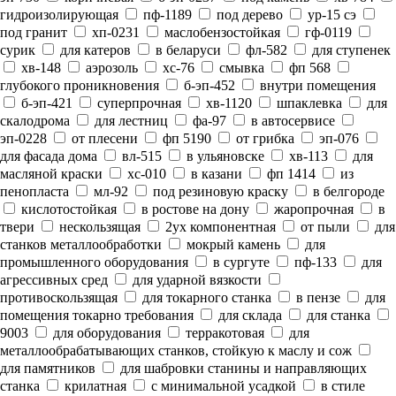
гидроизолирующая
пф-1189
под дерево
ур-15 сэ
под гранит
хп-0231
маслобензостойкая
гф-0119
сурик
для катеров
в беларуси
фл-582
для ступенек
хв-148
аэрозоль
хс-76
смывка
фп 568
глубокого проникновения
б-эп-452
внутри помещения
б-эп-421
суперпрочная
хв-1120
шпаклевка
для
скалодрома
для лестниц
фа-97
в автосервисе
эп-0228
от плесени
фп 5190
от грибка
эп-076
для фасада дома
вл-515
в ульяновске
хв-113
для
масляной краски
хс-010
в казани
фп 1414
из
пенопласта
мл-92
под резиновую краску
в белгороде
кислотостойкая
в ростове на дону
жаропрочная
в
твери
нескользящая
2ух компонентная
от пыли
для
станков металлообработки
мокрый камень
для
промышленного оборудования
в сургуте
пф-133
для
агрессивных сред
для ударной вязкости
противоскользящая
для токарного станка
в пензе
для
помещения токарно требования
для склада
для станка
9003
для оборудования
терракотовая
для
металлообрабатывающих станков, стойкую к маслу и сож
для памятников
для шабровки станины и направляющих
станка
крилатная
с минимальной усадкой
в стиле