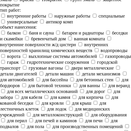
покрытие
тип работ:
внутренние работы
наружные работы
специальные
универсальные
антикор комп
объект нанесения:
балкон
баня и сауна
батареи и радиаторы
беседки
и скамейки
бревенчатый дом
ванная комната
внутренние поверхности ж/д цистерн
внутренних
поверхностей хранилищ химических веществ
водопроводы
ворота
выхлопные системы автомобилей
газопроводы
гараж
гидротехнические сооружения
городской
транспорт
грузовые вагоны
двери металлические
детали двигателей
детали машин
детали механизмов
для автомобилей
для бассейна
для бетонных стен
для
бордюров
для бытовой техники
для ванны
для веранд
для всех металлических оснований
для дорог
для
забора
для кабеля
для камня
для кирпича
для
кованой беседки
для кровли
для крыш
для
лестничных клеток
для лодок
для медицинских
учреждений
для металлоконструкций
для оборудования
для перил
для печей и каминов
для печи
для
подвалов
для пола
для производственных помещений