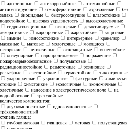
адгезионные
антикоррозийные
антимикробные
антисептирующие
атмосферостойкие
аэрозольные
без
запаха
биоцидные
быстросохнущие
влагостойкие
водостойкие
высокая укрывистость
высокоэластичные
гидроизоляционные
глянцевые
дезактивируемые
декоративные
жаропрочные
жаростойкие
защитные
зимние
износостойкие
интерьерные
кракелюр
масляные
матовые
молотковые
моющиеся
негорючие
нетоксичные
огнезащитные
огнестойкие
огнеупорные
паропроницаемые
по ржавчине
пожаровзрывобезопасные
полуматовые
радиационностойкие
разметочные
резиновые
рельефные
светостойкие
термостойкие
тиксотропные
ударопрочные
укрывистые
фактурные
химически
стойкие
химстойкие
экологичные
экономичные
эластичные
нанесение в электростатическом поле
на
водной основе
трехслойные
количество компонентов:
двухкомпонентные
однокомпонентные
трёхкомпонентный
степень глянца:
глубоко матовая
глянцевая
матовая
полуглянцевая
полуматовая