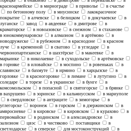
торецке
в енакиево
в димитрове
в перевальске
в
красноармейске
в мирнограде
в приволье
в счастье
по бетонному полу
в миусинске
лакокрасочное
покрытие
в алчевске
в белицком
в докучаевске
в
луганске
завод
в авдеевке
в дмитрове
в
краматорске
в новоазовске
в снежном
в стаханове
в юнокоммунаровске
в алмазном
в артёмово
в
новодружеске
в рубежном
в краснодоне
в красном
луче
в кременной
в сватово
в угледаре
в
червонопартизанске
в шахтёрске
в макеевке
в
марьинке
в николаевке
в суходольске
в артёмовске
в горняке
в иловайске
в моспино
в ровеньках
в
славянске
в бахмуте
в ирмино
в харцызске
в
горловке
в красногоровке
в лимане
в лутугино
в
соледаре
в торезе
в украинске
в бунге
в
комсомольском
в попасной
в святогорске
в брянке
в вахрушево
в зоринске
в кальмиусском
в мариуполе
в свердловске
в антраците
в зимогорье
в
углегорске
воронеж
в горском
в дзержинском
в
амвросиевке
в кировске
в кировском
в курахово
в
первомайске
в родинском
в александровске
в
зализном
цвэс
в чистяково
поставщики
в
светлодарске
в северске
для мостоконструкций
в