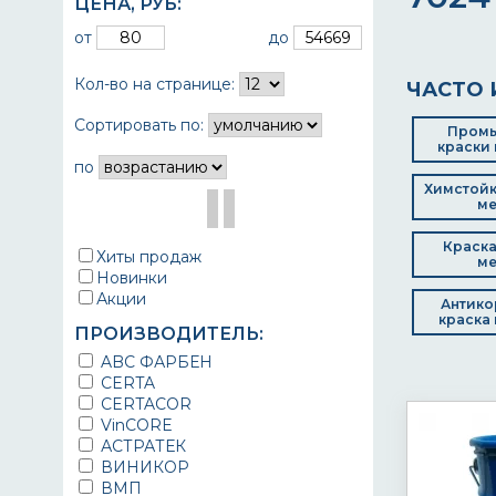
ЦЕНА,
РУБ
:
от
до
Кол-во на странице:
ЧАСТО 
Сортировать по:
Пром
краски 
по
Химстойк
ме
Краска
Хиты продаж
ме
Новинки
Акции
Антико
краска 
ПРОИЗВОДИТЕЛЬ:
ABC ФАРБЕН
CERTA
CERTACOR
VinCORE
АСТРАТЕК
ВИНИКОР
ВМП