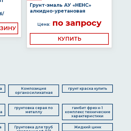
61
Грунт-эмаль АУ «НЕНС»
алкидно-уретановая
б/
по запросу
Цена:
КУПИТЬ
а
Композиция
грунт краска купить
органосиликатная
грунтовка серая по
гамбит фрез н-1
а
металлу
комплекс технические
характеристики
а
Грунтовка для труб
Жидкий цинк