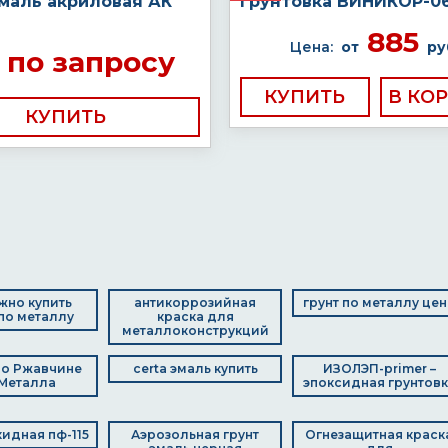
эмаль акриловая АК
Грунтовка ВИНИКОР-0
885
Цена:
от
ру
по запросу
КУПИТЬ
КУПИТЬ
жно купить
антикоррозийная
грунт по металлу цен
по металлу
краска для
металлоконструкций
по Ржавчине
certa эмаль купить
ИЗОЛЭП-primer –
Металла
эпоксидная грунтовк
идная пф-115
Аэрозольная грунт
Огнезащитная краск