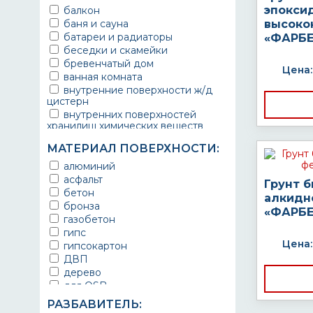
эпокси
балкон
баня и сауна
высоко
батареи и радиаторы
«ФАРБЕ
беседки и скамейки
бревенчатый дом
Цена:
ванная комната
внутренние поверхности ж/д
цистерн
внутренних поверхностей
хранилищ химических веществ
водопроводы
МАТЕРИАЛ ПОВЕРХНОСТИ:
ворота
выхлопные системы
алюминий
автомобилей
асфальт
Грунт 
газопроводы
бетон
алкидн
гараж
бронза
«ФАРБЕ
гидротехнические сооружения
газобетон
городской транспорт
гипс
грузовые вагоны
Цена:
гипсокартон
двери металлические
ДВП
детали двигателей
дерево
детали машин
для OSB
детали механизмов
для бетона
РАЗБАВИТЕЛЬ:
для автомобилей
для гипса