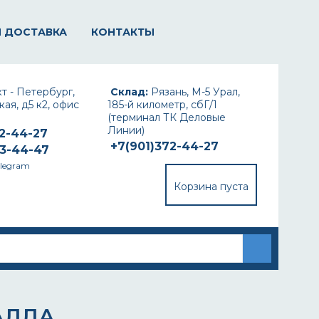
И ДОСТАВКА
КОНТАКТЫ
т - Петербург,
Склад:
Рязань, М-5 Урал,
ая, д5 к2, офис
185-й километр, сбГ/1
(терминал ТК Деловые
Линии)
72-44-27
+7(901)372-44-27
93-44-47
elegram
Корзина пуста
АЛЛА