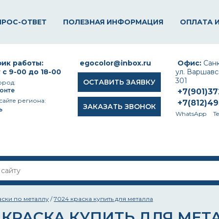
ПРОС-ОТВЕТ
ПОЛЕЗНАЯ ИНФОРМАЦИЯ
ОПЛАТА 
ик работы:
egocolor@inbox.ru
Офис:
Санк
 с 9-00 до 18-00
ул. Варшавск
301
ОСТАВИТЬ ЗАЯВКУ
ород:
онте
+7(901)3
сайте региона:
+7(812)4
ЗАКАЗАТЬ ЗВОНОК
ь
WhatsApp
T
аски по металлу
/
7024 краска купить для металла
 КРАСКА КУПИТЬ ДЛЯ МЕТ