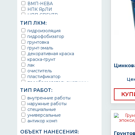
ВМП-НЕВА
НПК ЯрЛИ
НПП СПЕКТР
НПФ ЭМАЛЬ
ТИП ЛКМ:
ТЕРМА
гидроизоляция
УРЕПЛЕН
гидрофобизатор
грунтовка
грунт-эмаль
декоративная краска
краска-грунт
лак
Цинков
очиститель
пластификатор
Цен
преобразователь ржавчины
эмаль
ТИП РАБОТ:
Краска
КУП
внутренние работы
Покрытие
наружные работы
грунт эмаль
специальные
защитное покрытие
универсальные
антикор комп
ОБЪЕКТ НАНЕСЕНИЯ:
Грунто