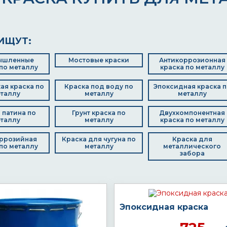
ИЩУТ:
ышленные
Мостовые краски
Антикоррозионная
по металлу
краска по металлу
ая краска по
Краска под воду по
Эпоксидная краска п
таллу
металлу
металлу
 патина по
Грунт краска по
Двухкомпонентная
таллу
металлу
краска по металлу
ррозийная
Краска для чугуна по
Краска для
по металлу
металлу
металлического
забора
Эпоксидная краска