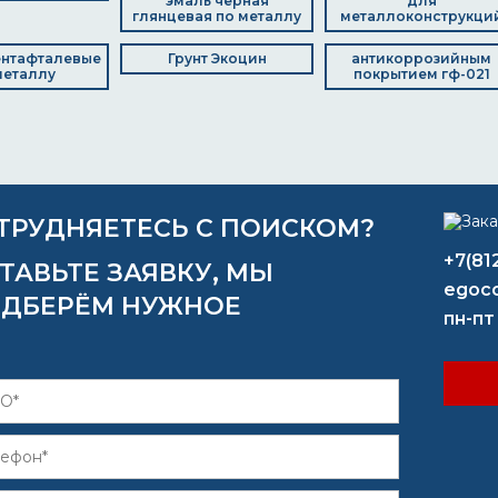
эмаль черная
для
глянцевая по металлу
металлоконструкци
ентафталевые
Грунт Экоцин
антикоррозийным
металлу
покрытием гф-021
ТРУДНЯЕТЕСЬ С ПОИСКОМ?
+7(81
ТАВЬТЕ ЗАЯВКУ, МЫ
egoco
ДБЕРЁМ НУЖНОЕ
пн-пт