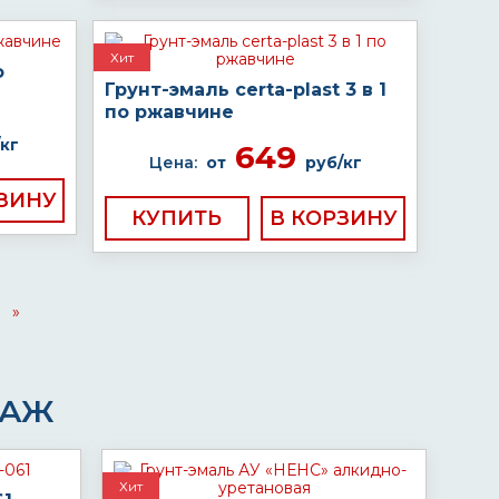
Хит
о
Грунт-эмаль certa-plast 3 в 1
по ржавчине
кг
649
Цена:
от
руб/кг
КУПИТЬ
»
ДАЖ
Хит