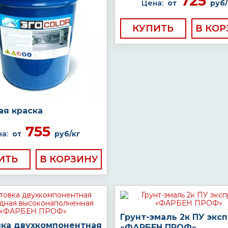
725
Цена:
от
руб/
КУПИТЬ
ая краска
755
а:
от
руб/кг
ИТЬ
Грунт-эмаль 2к ПУ экс
вка двухкомпонентная
«ФАРБЕН ПРОФ»