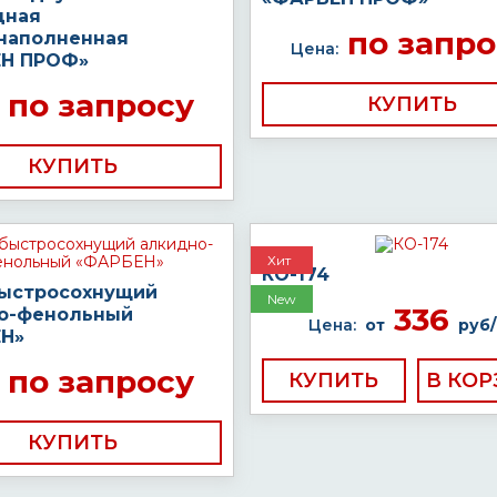
дная
по запро
наполненная
Цена:
Н ПРОФ»
по запросу
КУПИТЬ
КУПИТЬ
Хит
КО-174
быстросохнущий
New
336
о-фенольный
Цена:
от
руб/
Н»
по запросу
КУПИТЬ
КУПИТЬ