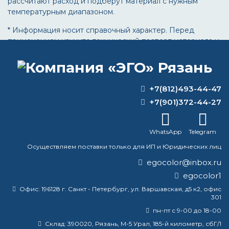
рассчитают расход и подберут материал с нужным
температурным диапазоном.
* Информация носит справочный характер. Перед
применением изучите технический паспорт материала и
проведите тестовое нанесение на образце.
+7(812)493-44-47
ВОПРОС-ОТВЕТ
+7(901)372-44-27
Сколько нужно грунтовки на 1 кв м?
WhatsApp
Telegram
Чем краска отличается от лака?
Осуществляем поставки только для ИП и Юридических лиц
egocolor@inbox.ru
Расход краски для бетона на 1 м²:
egocolor1
калькулятор, таблицы, факторы
Офис:
196128 г. Санкт - Петербург, ул. Варшавская, д5 к2, офис
301
Что будет, если антикор нанести на
ржавчину?
пн-пт с 9-00 до 18-00
Склад:
390020, Рязань, М-5 Урал, 185-й километр, сбГ/1