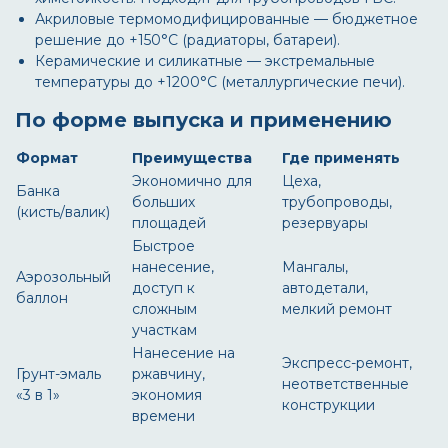
Акриловые термомодифицированные
— бюджетное
решение до +150°С (радиаторы, батареи).
Керамические и силикатные
— экстремальные
температуры до +1200°С (металлургические печи).
По форме выпуска и применению
Формат
Преимущества
Где применять
Экономично для
Цеха,
Банка
больших
трубопроводы,
(кисть/валик)
площадей
резервуары
Быстрое
нанесение,
Мангалы,
Аэрозольный
доступ к
автодетали,
баллон
сложным
мелкий ремонт
участкам
Нанесение на
Экспресс-ремонт,
Грунт-эмаль
ржавчину,
неответственные
«3 в 1»
экономия
конструкции
времени