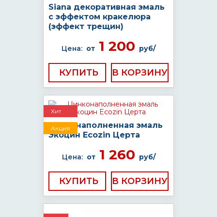
Siana декоративная эмаль
с эффектом кракелюра
(эффект трещин)
1 200
Цена:
от
руб/
КУПИТЬ
Хит
Цинконаполненная эмаль
Акция
Экоцин Ecozin Церта
1 260
Цена:
от
руб/
КУПИТЬ