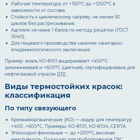
Рабочая температура: от +150°С до +1200°С в
зависимости от состава;
Стойкость к циклическому нагреву: не менее 50
циклов без растрескивания;
Адгезия: не ниже 1 балла по методу решётки (ГОСТ
15140);
Для пищевого производства: наличие санитарно-
эпидемиологического заключения.
Пример: эмаль КО-8101 выдерживает +400°С
(алюминиевая) и +600°С (цветная), сертифицирована для
нефтегазовой отрасли [[2]].
Виды термостойких красок:
классификация
По типу связующего
Кремнийорганические (КО)
— лидер для температур
+400…+600°С. Примеры: КО-8101, КО-8104, CERTA.
Эпоксидно-фенольные
— до +200°С, высокая
химстойкость. Подходят для трубопроводов ГВС.