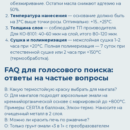
обезжиривание. Остатки масла снижают адгезию на
50%.
Температура нанесения
— основание должно быть
на 3°С выше точки росы. Оптимально: +15…+25°С.
Толщина слоя
— соблюдайте ТП производителя.
Для КО-8101: 40–60 мкм на слой, итого 80–120 мкм.
Сушка и полимеризация
— межслойная сушка 1–2
часа при +20°С. Полная полимеризация — 7 суток при
естественной сушке или 2 часа при +150°С
(термообработка).
FAQ для голосового поиска:
ответы на частые вопросы
В: Какую термостойкую краску выбрать для мангала?
О: Для мангалов подходят аэрозольные эмали на
кремнийорганической основе с маркировкой до +800°С.
Примеры: CERTA в баллонах, Элкон-термо. Наносите на
очищенный металл в 2 слоя.
В: Можно ли красить печь по ржавчине?
О: Только грунт-эмали «3 в 1» с преобразователем