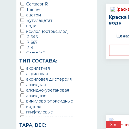
для гипса
Certacor-R
для бассейна
для грунтования
Thinner
для бетонных стен
для ДВП
ацетон
для бордюров
для дерева
Краска
Бутилацетат
для бытовой техники
для ДСП
воду
вода
для ванны
для камня
ксилол (ортоксилол)
для веранд
для кирпича
Цена:
Р 646
для всех металлических
для металла
оснований
Р 667
для оцинкованной стали
для дорог
Р-4
для ППУ
для забора
Сольв УР
для фанеры
для кабеля
Сольв ЭП
для шифера
ТИП СОСТАВА:
для камня
Сольв ЭС
древесина
акрилатная
для кирпича
Сольвент
ДСП
акриловая
для кованой беседки
Толуол
дюралюминий
акриловая дисперсия
для кровли
Уайт-спирит (Нефрас)
ЖБИ
алкидная
для крыш
Сольвин
каменная кладка
алкидно-уретановая
для лестничных клеток
камень
алкидные
для лодок
кафель
винилово-эпоксидные
для медицинских учреждений
керамика
водная
для металлоконструкций
кирпич
глифталевые
для оборудования
латунь
кремнийорганическая
для перил
МДФ
кремнийорганические и
для печей и каминов
Хит
ТАРА, ВЕС:
металл
полисилоксановые