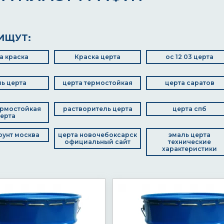
ИЩУТ:
а краска
Краска церта
ос 12 03 церта
ь церта
церта термостойкая
церта саратов
ермостойкая
растворитель церта
церта спб
ерта
оунт москва
церта новочебоксарск
эмаль церта
официальный сайт
технические
характеристики