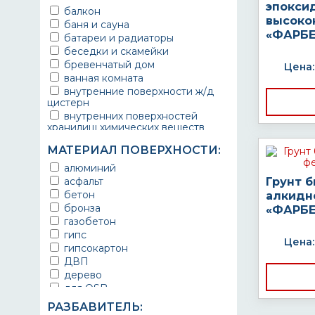
эпокси
балкон
высоко
баня и сауна
«ФАРБЕ
батареи и радиаторы
беседки и скамейки
бревенчатый дом
Цена:
ванная комната
внутренние поверхности ж/д
цистерн
внутренних поверхностей
хранилищ химических веществ
водопроводы
МАТЕРИАЛ ПОВЕРХНОСТИ:
ворота
выхлопные системы
алюминий
автомобилей
асфальт
Грунт 
газопроводы
бетон
алкидн
гараж
бронза
«ФАРБЕ
гидротехнические сооружения
газобетон
городской транспорт
гипс
Цена:
грузовые вагоны
гипсокартон
двери металлические
ДВП
детали двигателей
дерево
детали машин
для OSB
детали механизмов
для бетона
РАЗБАВИТЕЛЬ:
для автомобилей