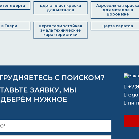
итель церта
церта пласт краска
Аэрозольная краск
для металла
для металла в
Воронеже
a в Твери
церта термостойкая
церта саратов
эмаль технические
характеристики
ТРУДНЯЕТЕСЬ С ПОИСКОМ?
+7(
ТАВЬТЕ ЗАЯВКУ, МЫ
ego
ДБЕРЁМ НУЖНОЕ
пн-п