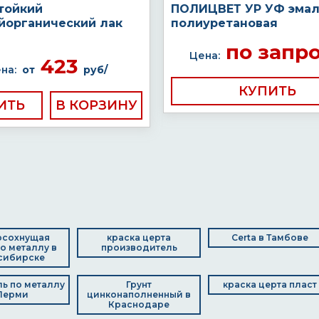
тойкий
ПОЛИЦВЕТ УР УФ эма
йорганический лак
полиуретановая
по запр
Цена:
423
на:
от
руб/
КУПИТЬ
ИТЬ
осохнущая
краска церта
Certa в Тамбове
по металлу в
производитель
сибирске
ль по металлу
Грунт
краска церта пласт
Перми
цинконаполненный в
Краснодаре