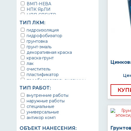
ВМП-НЕВА
НПК ЯрЛИ
НПП СПЕКТР
НПФ ЭМАЛЬ
ТИП ЛКМ:
ТЕРМА
гидроизоляция
УРЕПЛЕН
гидрофобизатор
грунтовка
грунт-эмаль
декоративная краска
краска-грунт
Цинков
лак
очиститель
пластификатор
Цен
преобразователь ржавчины
эмаль
ТИП РАБОТ:
КУП
Краска
внутренние работы
Покрытие
наружные работы
грунт эмаль
специальные
защитное покрытие
универсальные
антикор комп
Грунто
ОБЪЕКТ НАНЕСЕНИЯ: