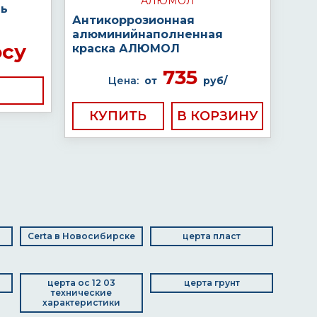
ль
Антикоррозионная
алюминийнаполненная
осу
краска АЛЮМОЛ
735
Цена:
от
руб/
КУПИТЬ
Certa в Новосибирске
церта пласт
церта ос 12 03
церта грунт
технические
характеристики